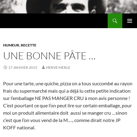
Aller
au
Recherche
contenu
Chez MERLE
MENU
PRINCI
HUMEUR
,
RECETTE
UNE BONNE PÂTE …
17 JANVIER 2015
HERVE MERLE
Pour une tarte, une quiche, pizza on a tous succombé au rayon
frais du supermarché mais qui a déjà lu cette petite indication
sur l’emballage NE PAS MANGER CRU à mon avis personne !
C’est pourtant ce que l’on peut lire sur certain emballage, pour
moi un produit alimentaire doit aussi se manger cru …sinon
c’est que l’on vous vend de la M…., comme dirait notre JP
KOFF national.