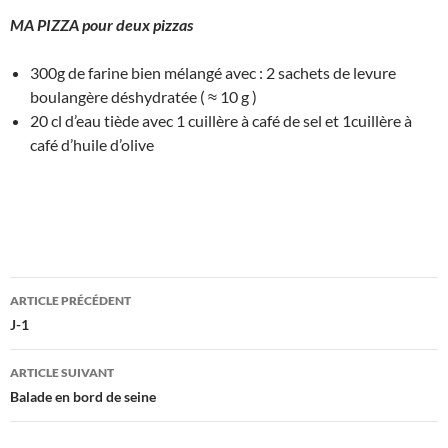
MA PIZZA pour deux pizzas
300g de farine bien mélangé avec : 2 sachets de levure
boulangère déshydratée ( ≈ 10 g )
20 cl d’eau tiède avec 1 cuillère à café de sel et 1cuillère à
café d’huile d’olive
Navigation
ARTICLE PRÉCÉDENT
des
J-1
articles
ARTICLE SUIVANT
Balade en bord de seine