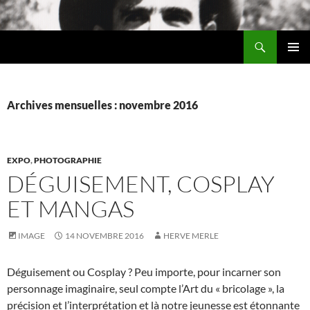
Aller
au
Recherche
contenu
Chez MERLE
MENU
PRINCI
Archives mensuelles : novembre 2016
EXPO
,
PHOTOGRAPHIE
DÉGUISEMENT, COSPLAY
ET MANGAS
IMAGE
14 NOVEMBRE 2016
HERVE MERLE
Déguisement ou Cosplay ? Peu importe, pour incarner son
personnage imaginaire, seul compte l’Art du « bricolage », la
précision et l’interprétation et là notre jeunesse est étonnante