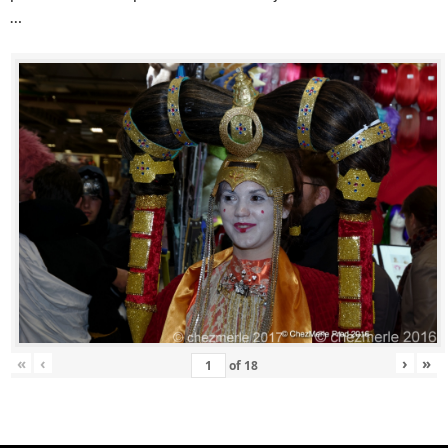
…
«
‹
›
»
of
18