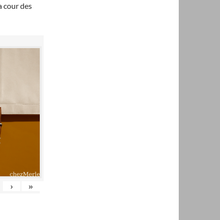
a cour des
›
»