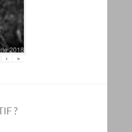
›
»
IF ?