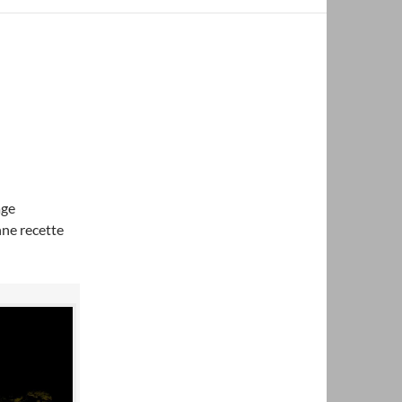
age
nne recette