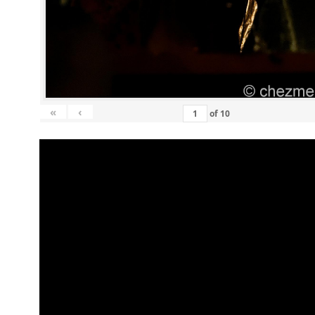
«
‹
of
10