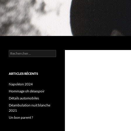
Aller
au
contenu
Recherche
Chez MERLE
Rechercher :
ARTICLES RÉCENTS
Napoléon 2024
Hommage oh désespoir
Détails automobiles
Déambulation nuit blanche
2021
Un bon parent ?