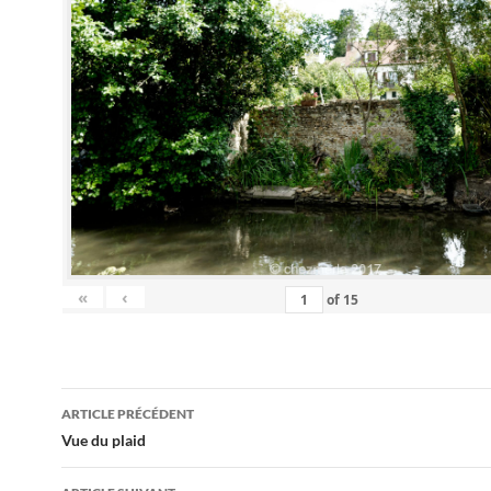
«
‹
of
15
Navigation
ARTICLE PRÉCÉDENT
des
Vue du plaid
articles