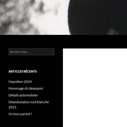
Aller
au
contenu
Recherche
Chez MERLE
Rechercher :
ARTICLES RÉCENTS
Napoléon 2024
Hommage oh désespoir
Détails automobiles
Déambulation nuit blanche
2021
Un bon parent ?