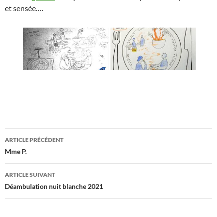
et sensée….
Navigation
ARTICLE PRÉCÉDENT
des
Mme P.
articles
ARTICLE SUIVANT
Déambulation nuit blanche 2021