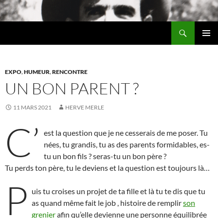
Aller
au
Recherche
contenu
Chez MERLE
MENU
PRINCI
EXPO
,
HUMEUR
,
RENCONTRE
UN BON PARENT ?
11 MARS 2021
HERVE MERLE
C’
est la question que je ne cesserais de me poser. Tu
nées, tu grandis, tu as des parents formidables, es-
tu un bon fils ? seras-tu un bon père ?
Tu perds ton père, tu le deviens et la question est toujours là…
P
uis tu croises un projet de ta fille et là tu te dis que tu
as quand même fait le job , histoire de remplir
son
grenier
afin qu’elle devienne une personne équilibrée