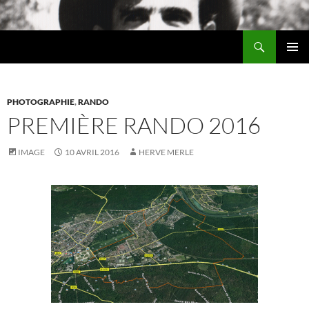
Aller
au
Recherche
contenu
Chez MERLE
MENU
PRINCI
PHOTOGRAPHIE
,
RANDO
PREMIÈRE RANDO 2016
IMAGE
10 AVRIL 2016
HERVE MERLE