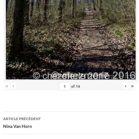
«
‹
›
»
of
14
Navigation
ARTICLE PRÉCÉDENT
des
Nina Van Horn
articles