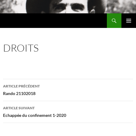
Aller
au
Recherche
contenu
Chez MERLE
MENU
PRINCI
DROITS
Navigation
ARTICLE PRÉCÉDENT
des
Rando 21102018
articles
ARTICLE SUIVANT
Echappée du confinement 1-2020