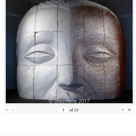
«
‹
›
»
of
13