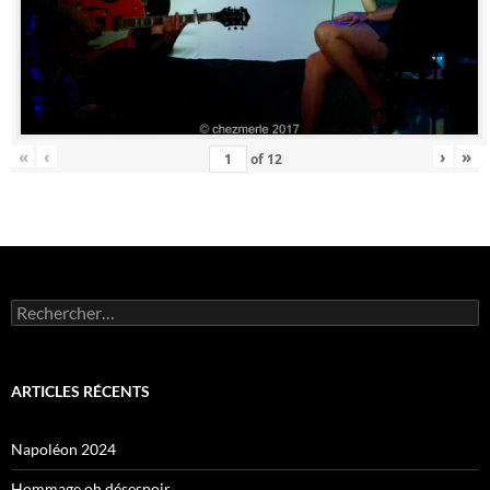
«
‹
›
»
of
12
Rechercher :
ARTICLES RÉCENTS
Napoléon 2024
Hommage oh désespoir