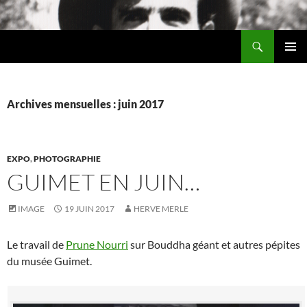
Aller
au
Recherche
contenu
Chez MERLE
MENU
PRINCI
Archives mensuelles : juin 2017
EXPO
,
PHOTOGRAPHIE
GUIMET EN JUIN…
IMAGE
19 JUIN 2017
HERVE MERLE
Le travail de
Prune Nourri
sur Bouddha géant et autres pépites
du musée Guimet.