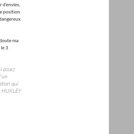
r d’envies,
te position
t dangereux
n doute ma
 le 3
i assez
d’un
ation qui
us HUXLEY