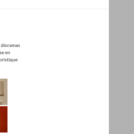
es dioramas
ise en
oristique