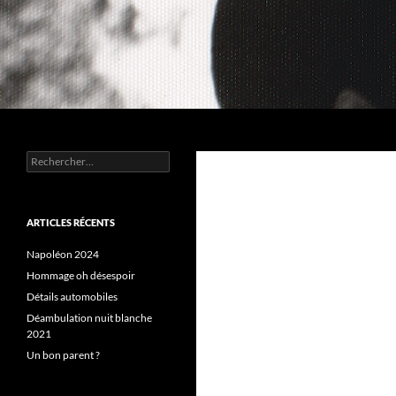
Aller
au
contenu
Recherche
Chez MERLE
Rechercher :
ARTICLES RÉCENTS
Napoléon 2024
Hommage oh désespoir
Détails automobiles
Déambulation nuit blanche
2021
Un bon parent ?