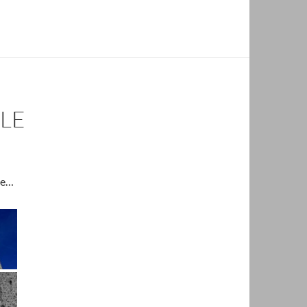
LE
se…