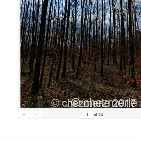
«
‹
of
24