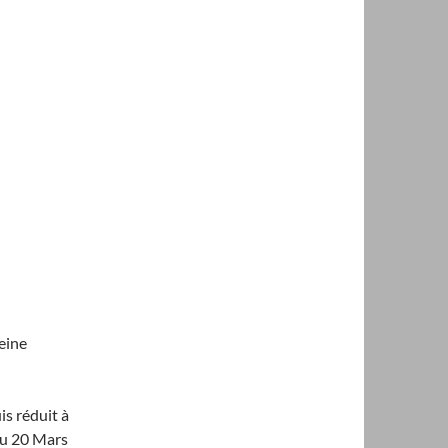
leine
is réduit à
 du 20 Mars