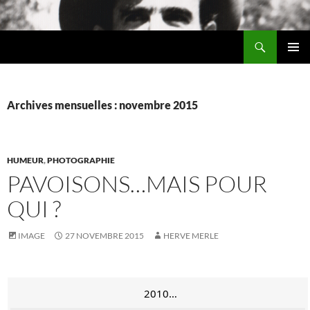
Aller
au
Recherche
contenu
Chez MERLE
MENU
PRINCI
Archives mensuelles : novembre 2015
HUMEUR
,
PHOTOGRAPHIE
PAVOISONS…MAIS POUR
QUI ?
IMAGE
27 NOVEMBRE 2015
HERVE MERLE
2010…