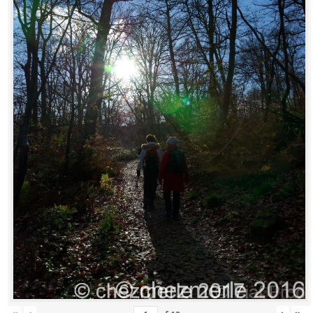
«
‹
›
»