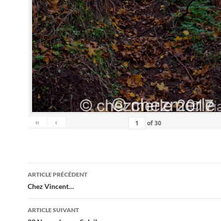
«
‹
of
30
Navigation
ARTICLE PRÉCÉDENT
des
Chez Vincent…
articles
ARTICLE SUIVANT