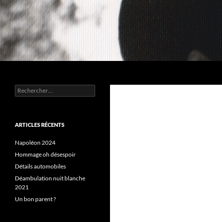
Aller
au
contenu
Recherche
Chez MERLE
Rechercher :
ARTICLES RÉCENTS
Napoléon 2024
Hommage oh désespoir
Détails automobiles
Déambulation nuit blanche
2021
Un bon parent ?