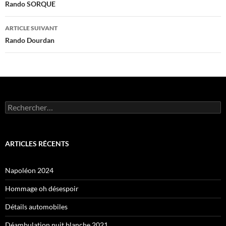
des
Rando SORQUE
articles
ARTICLE SUIVANT
Rando Dourdan
Rechercher :
ARTICLES RÉCENTS
Napoléon 2024
Hommage oh désespoir
Détails automobiles
Déambulation nuit blanche 2021