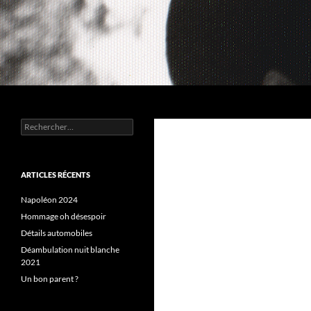
Aller
au
contenu
Recherche
Chez MERLE
Rechercher :
ARTICLES RÉCENTS
Napoléon 2024
Hommage oh désespoir
Détails automobiles
Déambulation nuit blanche
2021
Un bon parent ?