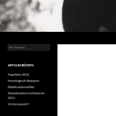
Aller
au
contenu
Recherche
Chez MERLE
Rechercher :
ARTICLES RÉCENTS
Napoléon 2024
Hommage oh désespoir
Détails automobiles
Déambulation nuit blanche
2021
Un bon parent ?