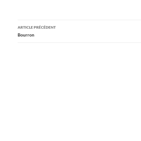
Navigation
ARTICLE PRÉCÉDENT
des
Bourron
articles