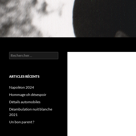
Aller
au
contenu
Recherche
Chez MERLE
Rechercher :
ARTICLES RÉCENTS
Napoléon 2024
Hommage oh désespoir
Détails automobiles
Déambulation nuit blanche
2021
Un bon parent ?