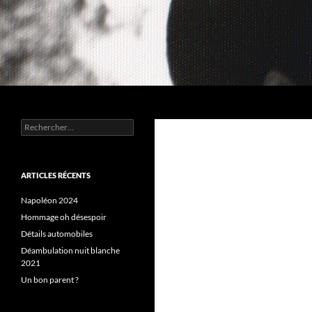
Aller
au
contenu
Recherche
Chez MERLE
Rechercher :
ARTICLES RÉCENTS
Napoléon 2024
Hommage oh désespoir
Détails automobiles
Déambulation nuit blanche
2021
Un bon parent ?