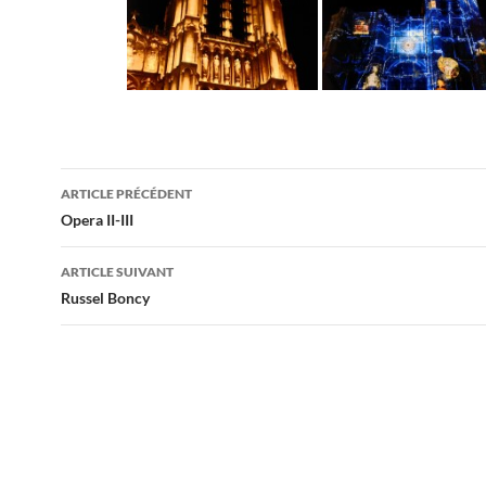
Navigation
ARTICLE PRÉCÉDENT
des
Opera II-III
articles
ARTICLE SUIVANT
Russel Boncy