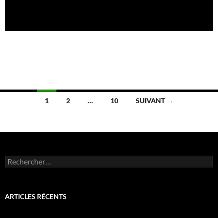
Navigation
1
2
…
10
SUIVANT →
des
articles
Rechercher :
ARTICLES RÉCENTS