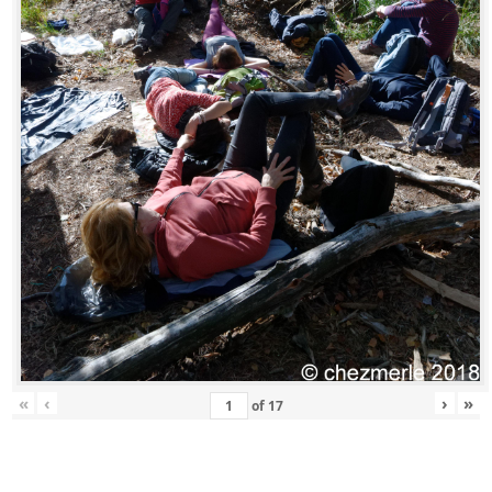
«
‹
›
»
of
17