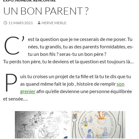
EXPO
,
HUMEUR
,
RENCONTRE
UN BON PARENT ?
11 MARS 2021
HERVE MERLE
C’
est la question que je ne cesserais de me poser. Tu
nées, tu grandis, tu as des parents formidables, es-
tu un bon fils ? seras-tu un bon père ?
Tu perds ton père, tu le deviens et la question est toujours là…
P
uis tu croises un projet de ta fille et là tu te dis que tu
as quand même fait le job , histoire de remplir
son
grenier
afin qu’elle devienne une personne équilibrée
et sensée….