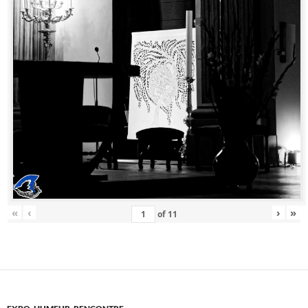
«
‹
›
»
of
11