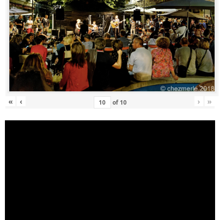
«
‹
›
»
of
10