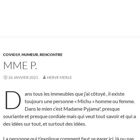
COVID19
,
HUMEUR
,
RENCONTRE
MME P.
26 JANVIER 2021
HERVE MERLE
D
ans tous les immeubles que j’ai côtoyé , il existe
toujours une personne « Michu » homme ou femme.
Dans le mien c’est Madame Pyjama*, presque
souriante et presque cordiale mais qui veut tout savoir et qui a
des idées sur tout, et surtout des idées.
La personne qui t’explique comment faut se garer ici, là ou pas