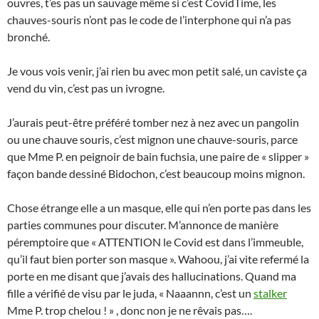
ouvres, t’es pas un sauvage même si c’est CovidTime, les
chauves-souris n’ont pas le code de l’interphone qui n’a pas
bronché.
Je vous vois venir, j’ai rien bu avec mon petit salé, un caviste ça
vend du vin, c’est pas un ivrogne.
J’aurais peut-être préféré tomber nez à nez avec un pangolin
ou une chauve souris, c’est mignon une chauve-souris, parce
que Mme P. en peignoir de bain fuchsia, une paire de « slipper »
façon bande dessiné Bidochon, c’est beaucoup moins mignon.
Chose étrange elle a un masque, elle qui n’en porte pas dans les
parties communes pour discuter. M’annonce de manière
péremptoire que « ATTENTION le Covid est dans l’immeuble,
qu’il faut bien porter son masque ». Wahoou, j’ai vite refermé la
porte en me disant que j’avais des hallucinations. Quand ma
fille a vérifié de visu par le juda, « Naaannn, c’est un
stalker
Mme P. trop chelou ! » , donc non je ne rêvais pas….