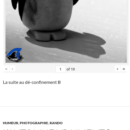
«
‹
›
»
of
19
La suite au dé-confinement
II
HUMEUR
,
PHOTOGRAPHIE
,
RANDO