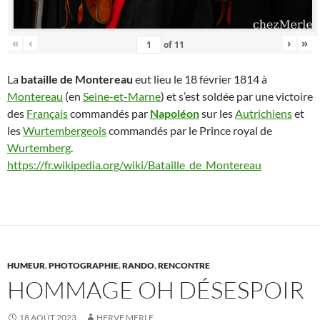
«
‹
›
»
of
11
La
bataille de Montereau
eut lieu le 18 février 1814 à
Montereau
(en
Seine-et-Marne
) et s’est soldée par une victoire
des
Français
commandés par
Napoléon
sur les
Autrichiens
et
les
Wurtembergeois
commandés par le Prince royal de
Wurtemberg
.
https://fr.wikipedia.org/wiki/Bataille_de_Montereau
HUMEUR
,
PHOTOGRAPHIE
,
RANDO
,
RENCONTRE
HOMMAGE OH DÉSESPOIR
18 AOÛT 2023
HERVE MERLE