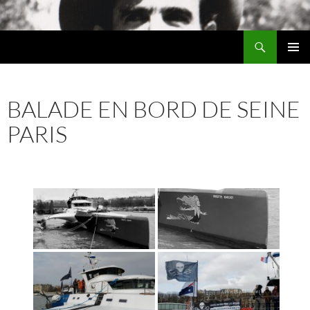
Aller
au
Recherche
contenu
Chez MERLE
MENU
PRINCI
BALADE EN BORD DE SEINE
PARIS