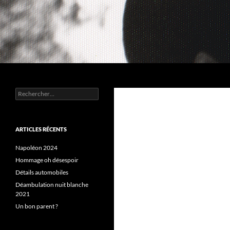
Aller
au
contenu
Recherche
Chez MERLE
Rechercher :
ARTICLES RÉCENTS
Napoléon 2024
Hommage oh désespoir
Détails automobiles
Déambulation nuit blanche
2021
Un bon parent ?