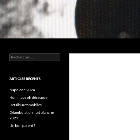
Aller
au
contenu
Recherche
Chez MERLE
Rechercher :
ARTICLES RÉCENTS
Napoléon 2024
Hommage oh désespoir
Détails automobiles
Déambulation nuit blanche
2021
Un bon parent ?