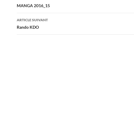
des
MANGA 2016_15
articles
ARTICLE SUIVANT
Rando KDO