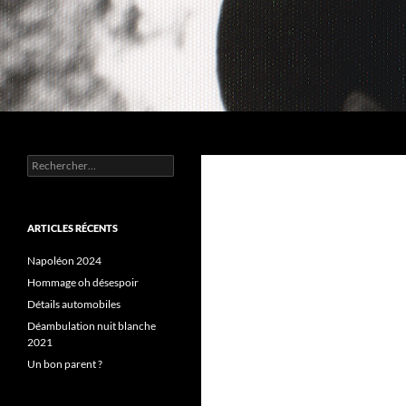
Aller
au
contenu
Recherche
Chez MERLE
Rechercher :
ARTICLES RÉCENTS
Napoléon 2024
Hommage oh désespoir
Détails automobiles
Déambulation nuit blanche
2021
Un bon parent ?