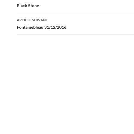
des
Black Stone
articles
ARTICLE SUIVANT
Fontainebleau 31/12/2016