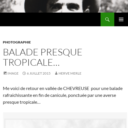
Aller
au
Recherche
contenu
Chez MERLE
MENU
PRINCI
PHOTOGRAPHIE
BALADE PRESQUE
TROPICALE…
IMAGE
6 JUILLET 2015
HERVE MERLE
Me voici de retour en vallée de CHEVREUSE pour une balade
rafraichissante en fin de canicule, ponctuée par une averse
presque tropicale…