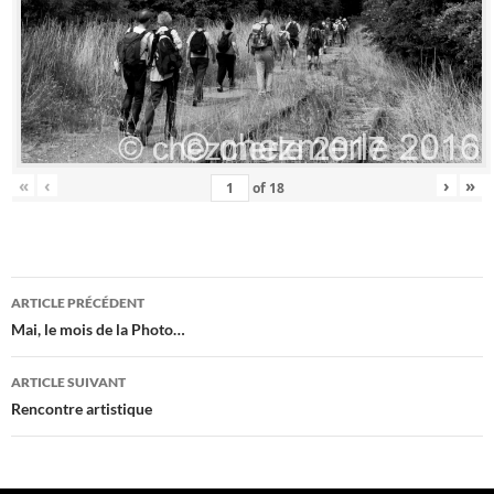
«
‹
›
»
of
18
Navigation
ARTICLE PRÉCÉDENT
des
Mai, le mois de la Photo…
articles
ARTICLE SUIVANT
Rencontre artistique