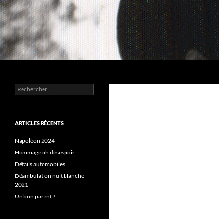
Aller
au
contenu
Recherche
Chez MERLE
Rechercher :
ARTICLES RÉCENTS
Napoléon 2024
Hommage oh désespoir
Détails automobiles
Déambulation nuit blanche
2021
Un bon parent ?