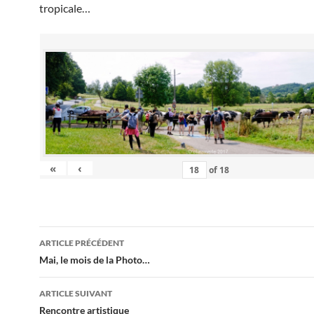
tropicale…
«
‹
of
18
Navigation
ARTICLE PRÉCÉDENT
des
Mai, le mois de la Photo…
articles
ARTICLE SUIVANT
Rencontre artistique