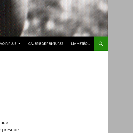
AVOIR PLUS
GALERIE DE PEINTURES
MA MÉTÉO…
lade
se presque