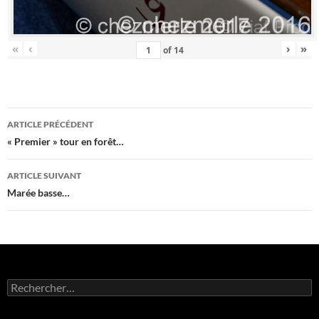
«
‹
›
»
of
14
Navigation
ARTICLE PRÉCÉDENT
des
« Premier » tour en forêt…
articles
ARTICLE SUIVANT
Marée basse…
Rechercher :