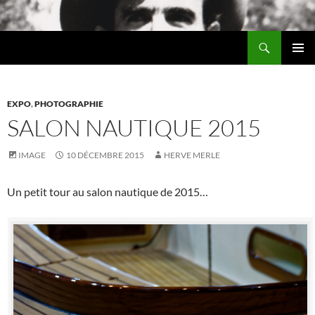
Aller
au
Recherche
contenu
Chez MERLE
MENU
PRINCI
EXPO
,
PHOTOGRAPHIE
SALON NAUTIQUE 2015
IMAGE
10 DÉCEMBRE 2015
HERVE MERLE
Un petit tour au salon nautique de 2015…